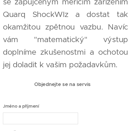
se zapujčeným měřícím zařízením
Quarq ShockWIz a dostat tak
okamžitou zpětnou vazbu. Navíc
vám "matematický" výstup
doplníme zkušenostmi a ochotou
jej doladit k vašim požadavkům.
Objednejte se na servis👇
Jméno a příjmení