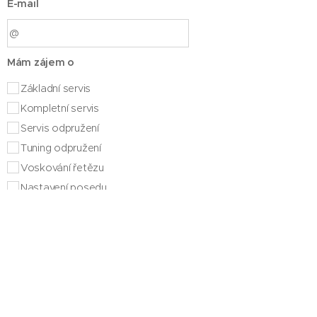
E-mail
Mám zájem o
Základní servis
Kompletní servis
Servis odpružení
Tuning odpružení
Voskování řetězu
Nastavení posedu
Jiné - popište níže
Svoz kol na servis pro Brno a
okolí
Popište váš požadavek nebo problém, se kterým
potřebujete pomoct. Toto pole je nepovinné, ale pomůže
nám.