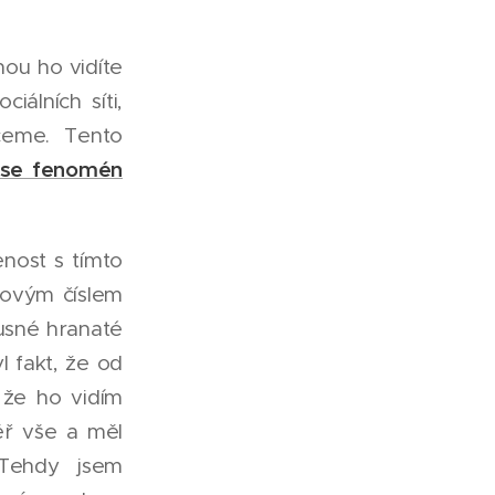
ou ho vidíte
álních síti,
ceme. Tento
 se fenomén
enost s tímto
novým číslem
usné hranaté
l fakt, že od
 že ho vidím
ř vše a měl
Tehdy jsem