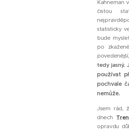
Kahneman v 
čistou st
nejpravděpo
statisticky 
bude myslet
po zkažen
povedenější,
tedy jasný. 
používat p
pochvale č
nemůže.
Jsem rád, ž
Tren
dnech
opravdu důle