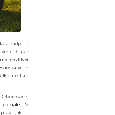
ta z nadpisu,
osledních pár
ma pozitivní
souvisejících
nutkání o tom
 Kahnemana,
a pomalé
.
V
ráví, jak se