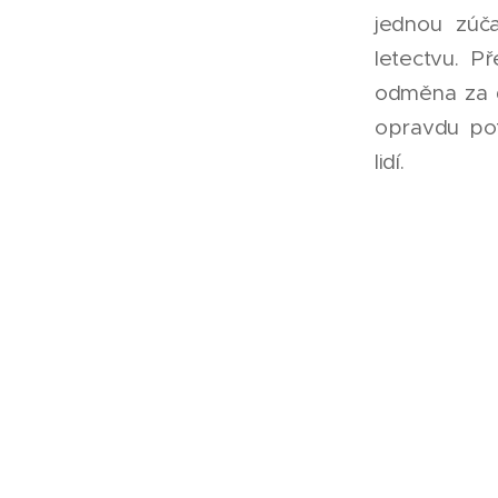
jednou zúča
letectvu. P
odměna za d
opravdu pot
lidí.