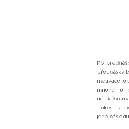
Po přednášce
přednáška by
motivace opt
mnoha příl
nějakého ma
pokusu zho
jeho následu