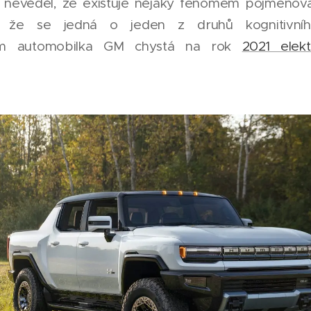
 nevěděl, že existuje nějaký fenomém pojmenov
že se jedná o jeden z druhů kognitivního
m automobilka GM chystá na rok
2021 elekt