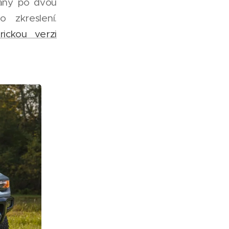
aný po dvou
 zkreslení.
rickou verzi