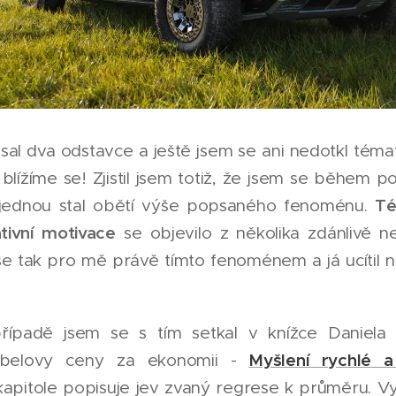
al dva odstavce a ještě jsem se ani nedotkl téma
 blížíme se! Zjistil jsem totiž, že jsem se během p
Té
 jednou stal obětí výše popsaného fenoménu.
tivní motivace
se objevilo z několika zdánlivě ne
 se tak pro mě právě tímto fenoménem a já ucítil 
řípadě jsem se s tím setkal v knížce Daniela
Myšlení rychlé 
obelovy ceny za ekonomii -
apitole popisuje jev zvaný regrese k průměru. Vyp