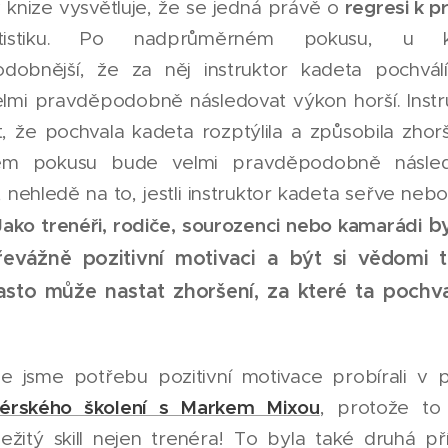
regresi k 
knize vysvětluje, že se jedná právě o
atistiku. Po nadprůměrném pokusu, u 
dobnější, že za něj instruktor kadeta pochvál
velmi pravděpodobně následovat výkon horší. Instr
, že pochvala kadeta rozptýlila a způsobila zhor
ém pokusu bude velmi pravděpodobně násled
 nehledě na to, jestli instruktor kadeta seřve neb
Jako trenéři, rodiče, sourozenci nebo kamarádi
by
řevážně pozitivní motivaci a být si vědomi 
asto může nastat zhoršení, za které ta pochv
e jsme potřebu pozitivní motivace probírali v 
érského školení s Markem Mixou
, protože to
žitý skill nejen trenéra! To byla také druhá pří