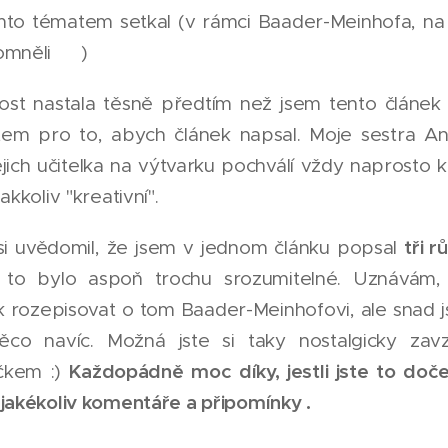
ímto tématem setkal (v rámci Baader-Meinhofa, na 
omněli 😀)
itost nastala těsně předtím než jsem tento článek
em pro to, abych článek napsal. Moje sestra Ani
jejich učitelka na výtvarku pochválí vždy naprosto 
akkoliv "kreativní".
tři r
si uvědomil, že jsem v jednom článku popsal
 to bylo aspoň trochu srozumitelné. Uznávám,
k rozepisovat o tom Baader-Meinhofovi, ale snad 
ěco navíc. Možná jste si taky nostalgicky zav
Každopádně moc díky, jestli jste to doče
íčkem :)
jakékoliv komentáře a připomínky .