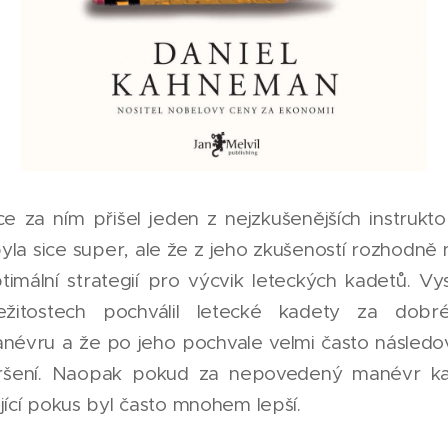
 za ním přišel jeden z nejzkušenějších instrukto
la sice super, ale že z jeho zkušeností rozhodně n
imální strategií pro výcvik leteckých kadetů. Vysv
ežitostech pochválil letecké kadety za dobr
névru a že po jeho pochvale velmi často následov
ršení. Naopak pokud za nepovedený manévr kad
jící pokus byl často mnohem lepší.