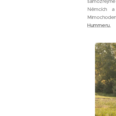
samozřejmě
Němcích a 
Mimochode
Hummeru.