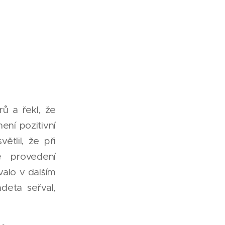
rů a řekl, že
ení pozitivní
ětlil, že při
é provedení
alo v dalším
eta seřval,