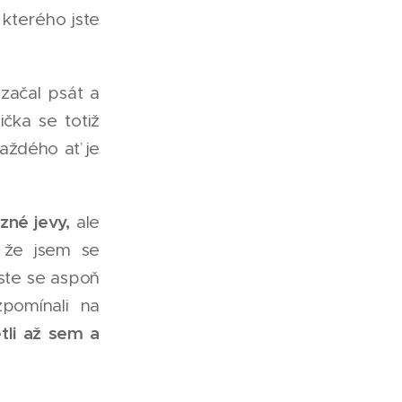
kterého jste
 začal psát a
čka se totiž
každého ať je
ůzné jevy,
ale
 že jsem se
jste se aspoň
zpomínali na
tli až sem a