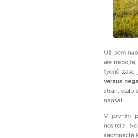
Už jsem naps
ale nebojte,
týdnů zase
versus nega
stran, stalo
napsat.
V prvním p
nositele N
sedmnácté k