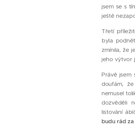
jsem se s t
ještě nezap
Třetí přílež
byla podnět
zmínila, že 
jeho výtvor j
Právě jsem 
doufám, že
nemusel toli
dozvěděli n
listování áb
budu rád za 