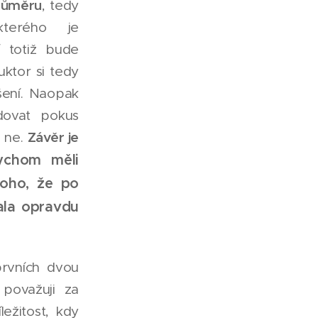
průměru
, tedy
kterého je
í totiž bude
uktor si tedy
šení. Naopak
ovat pokus
Závěr je
o ne.
chom měli
toho, že po
ala opravdu
prvních dvou
 považuji za
ležitost, kdy