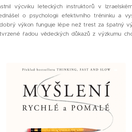
stnil výcviku leteckých instruktorů v Izraelsk
řednášel o psychologii efektivního tréninku a vys
obrý výkon funguje lépe než trest za špatný vý
vrzené řadou vědeckých důkazů z výzkumu chov