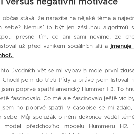
ní versus negativní motivace
 občas stává, že narazíte na nějaké téma a najedn
 sebe? Nemusí to být jen zásluhou algoritmů soci
cpou přesně tím, co ani sami nevíme, že ch
jmenuje
stoval už před vznikem sociálních sítí a
nhof.
chto úvodních vět se mi vybavila moje první zkuš
Chodil jsem do třetí třídy a právě jsem listoval 
ž jsem poprvé spatřil americký Hummer H3. To hn
tě fascinovalo. Co mě ale fascinovalo ještě víc by
 jsem ho poprvé spatřil v časopise se mi zdálo,
m sebe. Můj spolužák o něm dokonce věděl témě
 model předchozího modelu Hummeru H2. 