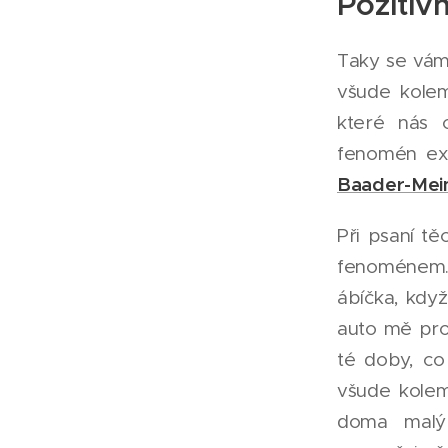
Pozitiv
Taky se vám
všude kolem
které nás 
fenomén exi
Baader-Mei
Při psaní tě
fenoménem. 
ábíčka, kdy
auto mě pros
té doby, co
všude kole
doma malý