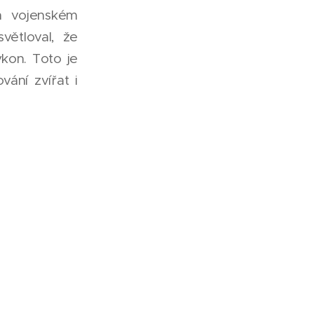
ém vojenském
větloval, že
kon. Toto je
ání zvířat i